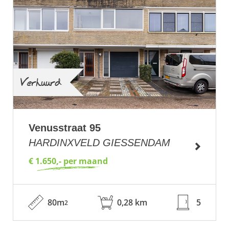
Verhuurd
Venusstraat 95
HARDINXVELD GIESSENDAM
€ 1.650,- per maand
80m
0,28 km
5
2