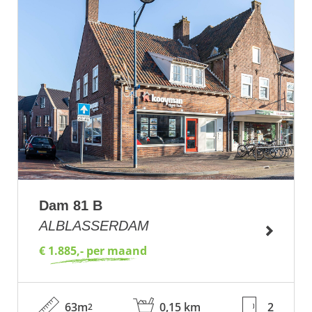
Dam 81 B
ALBLASSERDAM
€ 1.885,- per maand
63m
0,15 km
2
2