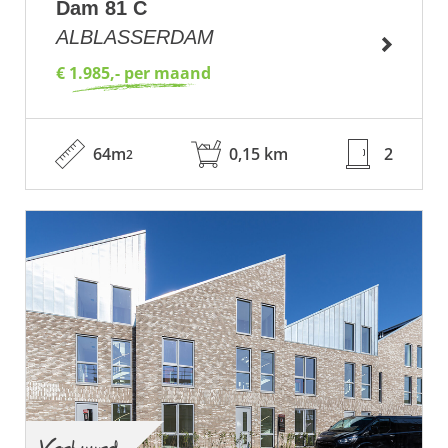
Dam 81 C
ALBLASSERDAM
€ 1.985,- per maand
64m
0,15 km
2
2