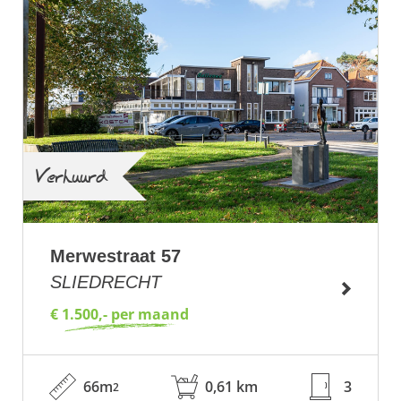
Verhuurd
Merwestraat 57
SLIEDRECHT
€ 1.500,- per maand
66m
0,61 km
3
2