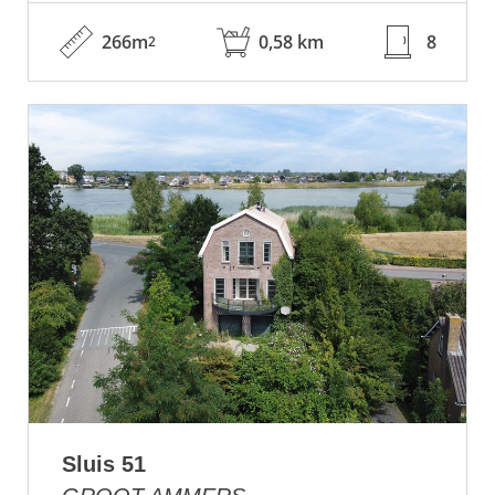
266m
0,58 km
8
2
Sluis 51