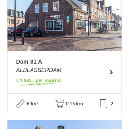
Dam 81 A
ALBLASSERDAM
€ 1.935,- per maand
69m
0,15 km
2
2