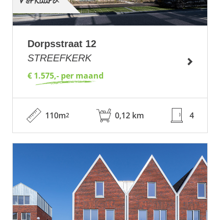
Verhuurd
Dorpsstraat 12
STREEFKERK
€ 1.575,- per maand
110m
0,12 km
4
2