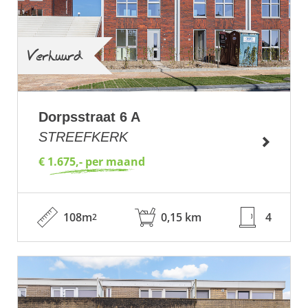
Verhuurd
Dorpsstraat 6 A
STREEFKERK
€ 1.675,- per maand
108m
0,15 km
4
2