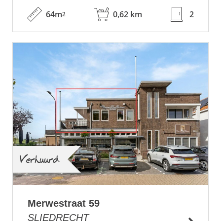
64m
0,62 km
2
2
Verhuurd
Merwestraat 59
SLIEDRECHT