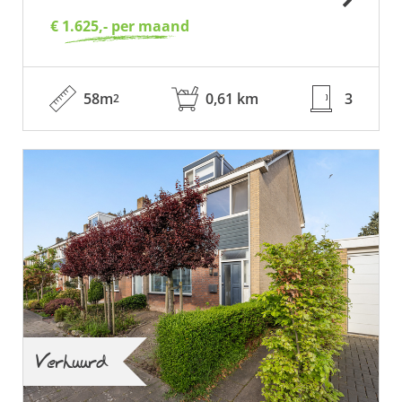
€ 1.625,- per maand
58m
0,61 km
3
2
Verhuurd