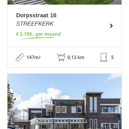
Dorpsstraat 16
STREEFKERK
€ 2.150,- per maand
147m
0,13 km
5
2