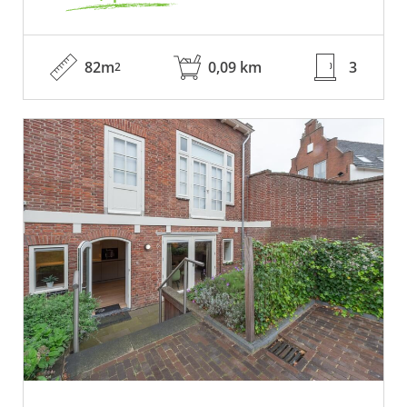
82m
0,09 km
3
2