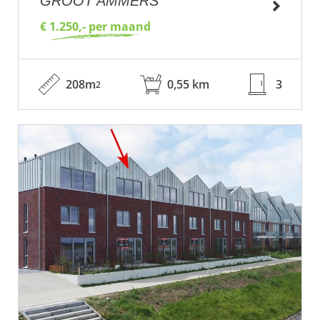
GROOT AMMERS
€ 1.250,- per maand
208m
0,55 km
3
2