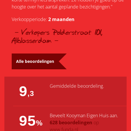
hoogte over het aantal geplande bezichtigingen."
Verkoopperiode:
2 maanden
Verkopers Polderstraat 101,
Alblasserdam
Alle beoordelingen
Gemiddelde beoordeling.
9
,3
Beveelt Kooyman Eigen Huis aan.
95
%
628 beoordelingen
op
www.funda.nl