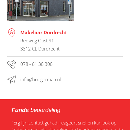
Makelaar Dordrecht
Reeweg Oost 91
3312 CL Dordrecht
078 - 61 30 300
info@boogerman.nl
Funda
beoordeling
"Erg fijn contact gehad, reageert snel en kan ook op
korte termijn iets afspreken. Ze houden je goed op de