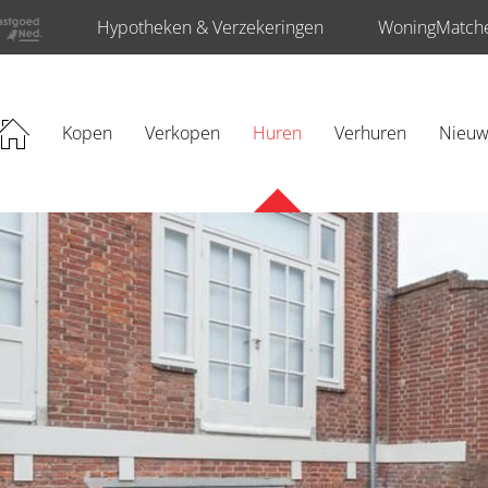
Hypotheken & Verzekeringen
WoningMatch
rijving
Kopen
Verkopen
Huren
Verhuren
Nieu