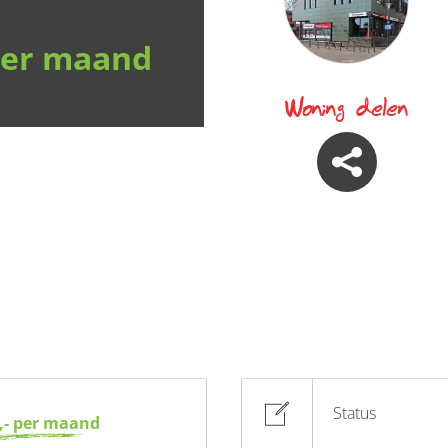
 per maand
Woning delen
Status
5,- per maand