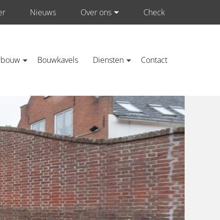
er
Nieuws
Over ons
Check
Neem contact op met ons
wbouw
Bouwkavels
Diensten
Contact