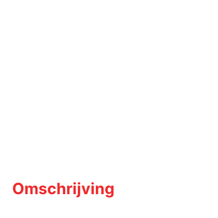
Omschrijving
Op een rustige en kindvriendelijke locatie in de geliefde