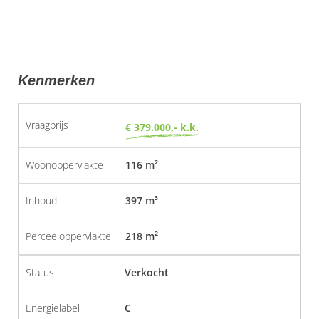
Kenmerken
Vraagprijs
€ 379.000,- k.k.
Woonoppervlakte
116 m²
Inhoud
397 m³
Perceeloppervlakte
218 m²
Status
Verkocht
Energielabel
C