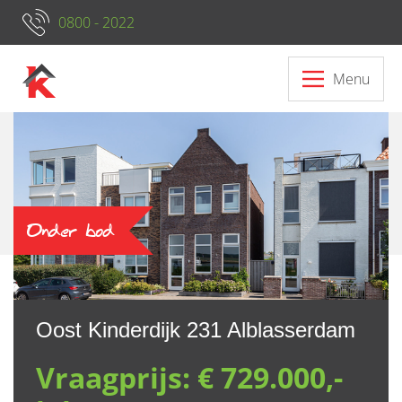
0800 - 2022
Menu
Neem contact op met ons
Onder bod
Oost Kinderdijk 231 Alblasserdam
Vraagprijs:
€ 729.000,-