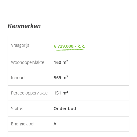
Kenmerken
Vraagprijs
€ 729.000,- k.k.
Woonoppervlakte
160 m²
Inhoud
569 m³
Perceeloppervlakte
151 m²
Status
Onder bod
Energielabel
A