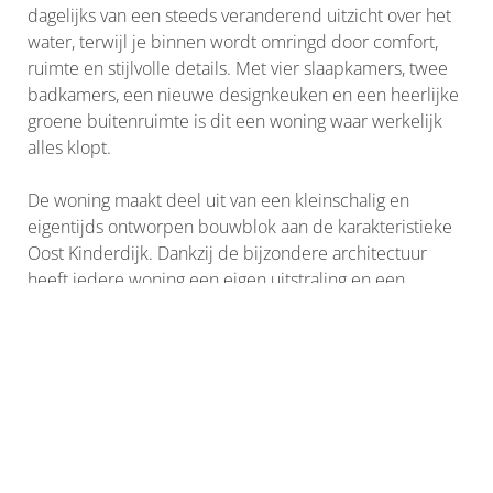
dagelijks van een steeds veranderend uitzicht over het
water, terwijl je binnen wordt omringd door comfort,
ruimte en stijlvolle details. Met vier slaapkamers, twee
badkamers, een nieuwe designkeuken en een heerlijke
groene buitenruimte is dit een woning waar werkelijk
alles klopt.
De woning maakt deel uit van een kleinschalig en
eigentijds ontworpen bouwblok aan de karakteristieke
Oost Kinderdijk. Dankzij de bijzondere architectuur
heeft iedere woning een eigen uitstraling en een
verrassend speelse indeling. De ligging is uniek: aan de
voorzijde kijk je uit over de rivier met haar
voortdurende bedrijvigheid, terwijl je aan de
achterzijde juist geniet van rust, privacy en volop groen.
Winkels, scholen, sportvoorzieningen en uitvalswegen
liggen bovendien op korte afstand.
Aan de voorzijde bevindt zich de in 2024 vernieuwde