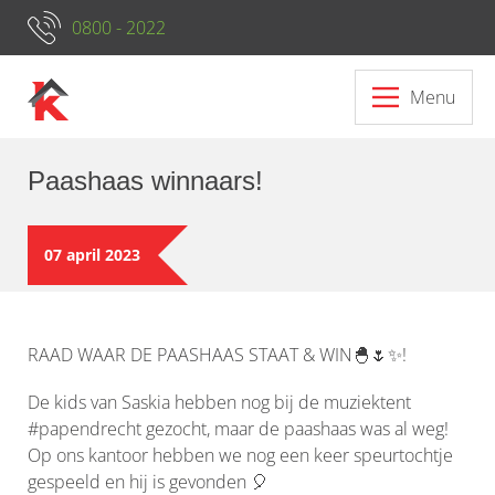
0800 - 2022
Menu
Paashaas winnaars!
07 april 2023
RAAD WAAR DE PAASHAAS STAAT & WIN🐣🌷✨!
De kids van Saskia hebben nog bij de muziektent
#papendrecht gezocht, maar de paashaas was al weg!
Op ons kantoor hebben we nog een keer speurtochtje
gespeeld en hij is gevonden 🎈