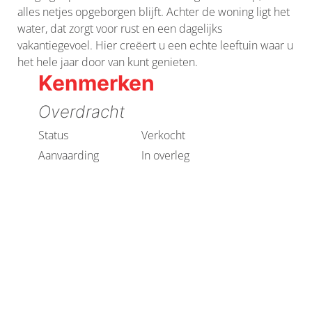
alles netjes opgeborgen blijft. Achter de woning ligt het
water, dat zorgt voor rust en een dagelijks
vakantiegevoel. Hier creëert u een echte leeftuin waar u
het hele jaar door van kunt genieten.
Kenmerken
Overdracht
Status
Verkocht
Aanvaarding
In overleg
Bouwvorm
Soort object
Woonhuis
Soort woning
Eengezinswoning
Type woning
Hoekwoning
Bouwvorm
Nieuwbouw
Indeling