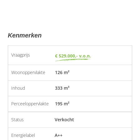
Kenmerken
Vraagprijs
€ 529.000,- v.o.n.
Woonoppervlakte
126 m²
Inhoud
333 m³
Perceeloppervlakte
195 m²
Status
Verkocht
Energielabel
A++