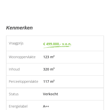
Kenmerken
Vraagprijs
€ 499.000,- v.o.n.
Woonoppervlakte
123 m²
Inhoud
320 m³
Perceeloppervlakte
117 m²
Status
Verkocht
Energielabel
A++