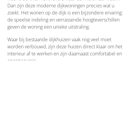
Dan zijn deze moderne dijkwoningen precies wat u
zoekt. Het wonen op de dijk is een bijzondere ervaring:
de speelse indeling en verrassende hoogteverschillen
geven de woning een unieke uitstraling.
Waar bij bestaande dijkhuizen vaak nog veel moet
worden verbouwd, zijn deze huizen direct klaar om het
interieur af te werken en zijn daarnaast comfortabel en
energiezuinig.
Ruimte en comfort staan centraal. Aan de straatzijde
vindt u de entree met de keuken, terwijl de woonkamer
aan de achterzijde iets lager ligt en uitkijkt op de tuin –
hét kenmerk van een echte dijkwoning. Dit zorgt voor
een speelse, maar vooral gezellige woonbeleving.
Op de eerste verdieping liggen twee ruime slaapkamers
en een derde, iets kleinere kamer, perfect als
kinderkamer of thuiswerkplek. De badkamer is licht en