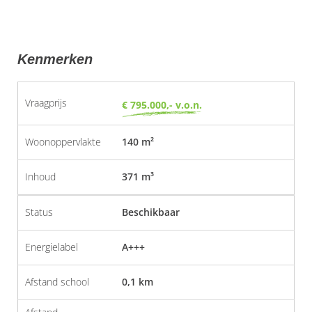
Kenmerken
Vraagprijs
€ 795.000,- v.o.n.
Woonoppervlakte
140 m²
Inhoud
371 m³
Status
Beschikbaar
Energielabel
A+++
Afstand school
0,1 km