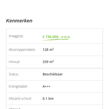
Kenmerken
Vraagprijs
€ 736.000,- v.o.n.
Woonoppervlakte
128 m²
Inhoud
339 m³
Status
Beschikbaar
Energielabel
A+++
Afstand school
0,1 km