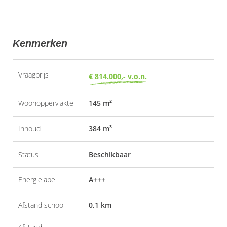
Kenmerken
Vraagprijs
€ 814.000,- v.o.n.
Woonoppervlakte
145 m²
Inhoud
384 m³
Status
Beschikbaar
Energielabel
A+++
Afstand school
0,1 km