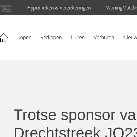
Hypotheken & Verzekeringen
WoningMatch
Kopen
Verkopen
Huren
Verhuren
Nieu
Trotse sponsor v
Drechtstreek JO2