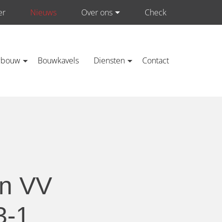
er
Nieuws
Over ons
Check
wbouw
Bouwkavels
Diensten
Contact
an VV
3-1