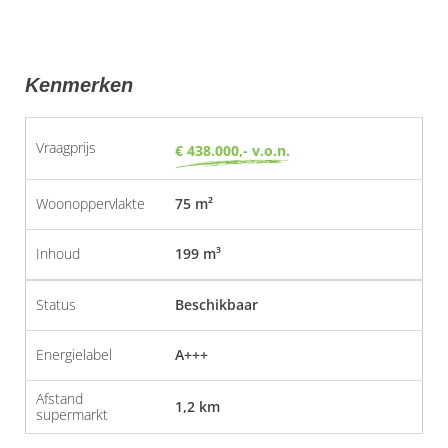
Kenmerken
Vraagprijs
€ 438.000,- v.o.n.
Woonoppervlakte
75 m²
Inhoud
199 m³
Status
Beschikbaar
Energielabel
A+++
Afstand
1,2 km
supermarkt