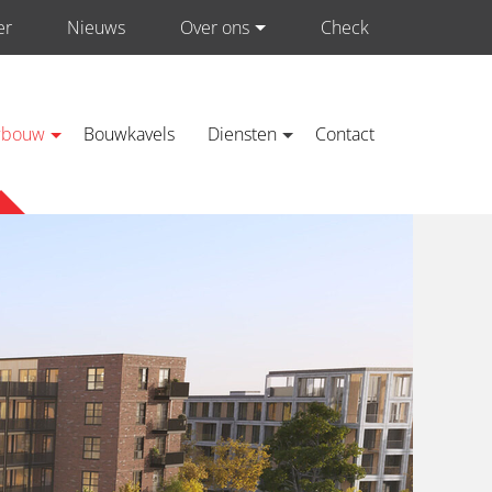
er
Nieuws
Over ons
Check
Neem contact op met ons
wbouw
Bouwkavels
Diensten
Contact