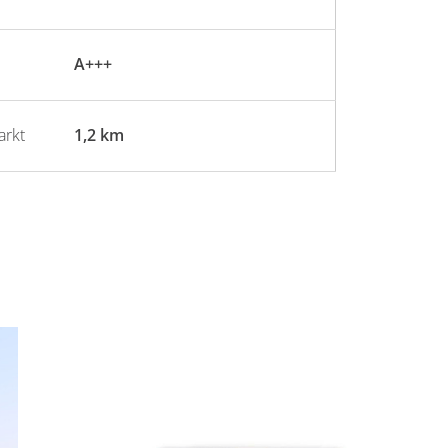
A+++
arkt
1,2 km