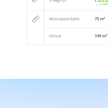
Vraagprijs
€ 425.0
Woonoppervlakte
75 m²
Inhoud
199 m³