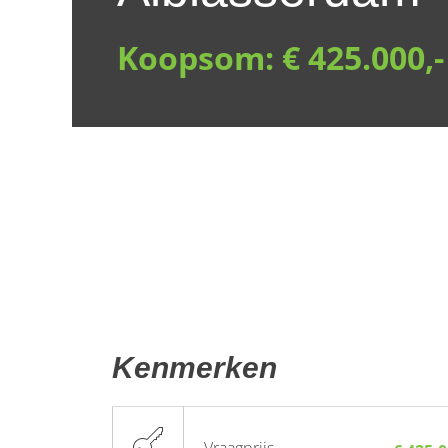
Koopsom:
€ 425.000,-
Kenmerken