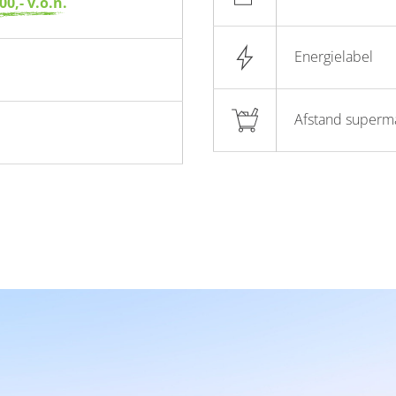
00,- v.o.n.
Energielabel
Afstand superm