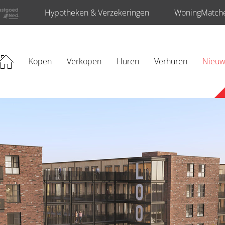
Hypotheken & Verzekeringen
WoningMatch
rijving
Kopen
Verkopen
Huren
Verhuren
Nieu