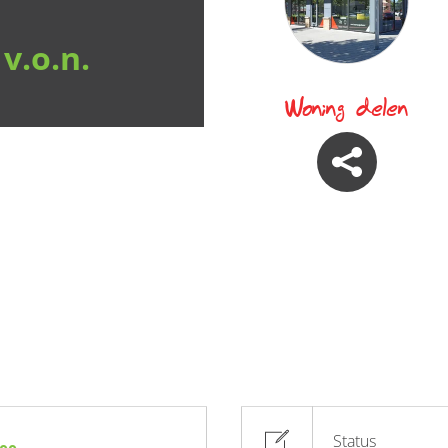
 v.o.n.
Woning delen
Status