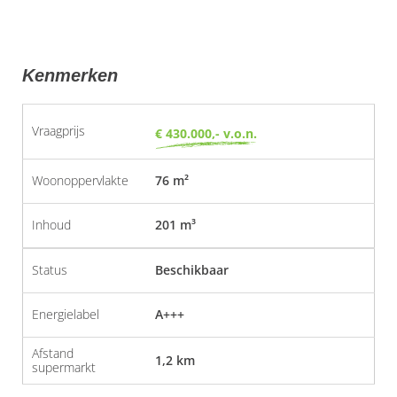
Kenmerken
Vraagprijs
€ 430.000,- v.o.n.
Woonoppervlakte
76 m²
Inhoud
201 m³
Status
Beschikbaar
Energielabel
A+++
Afstand
1,2 km
supermarkt