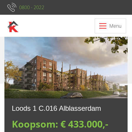
0800 - 2022
Menu
Neem contact op met ons
Loods 1 C.016 Alblasserdam
Koopsom:
€ 433.000,-