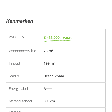
Kenmerken
Vraagprijs
€ 433.000,- v.o.n.
Woonoppervlakte
75 m²
Inhoud
199 m³
Status
Beschikbaar
Energielabel
A+++
Afstand school
0,1 km