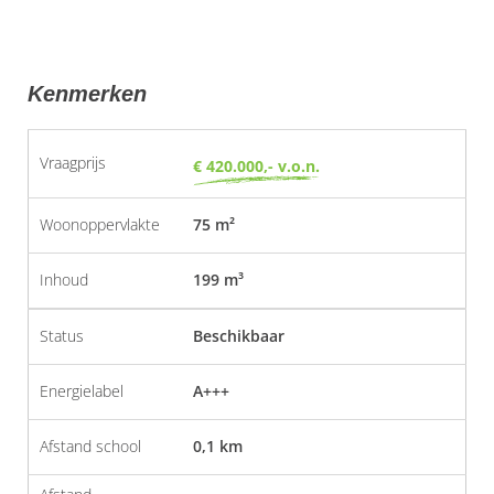
Kenmerken
Vraagprijs
€ 420.000,- v.o.n.
Woonoppervlakte
75 m²
Inhoud
199 m³
Status
Beschikbaar
Energielabel
A+++
Afstand school
0,1 km