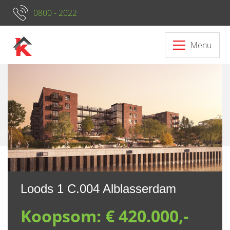
0800 - 2022
Menu
Neem contact op met ons
Loods 1 C.004 Alblasserdam
Koopsom:
€ 420.000,-