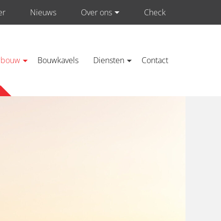
er
Nieuws
Over ons
Check
Neem contact op met ons
wbouw
Bouwkavels
Diensten
Contact