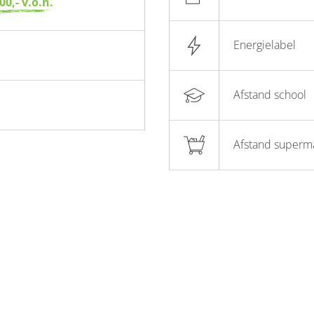
00,- v.o.n.
Energielabel
Afstand school
Afstand superm