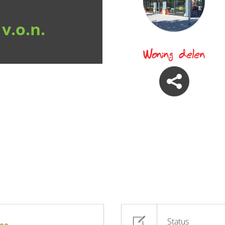
 v.o.n.
Woning delen
Status