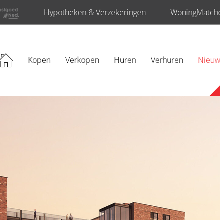
Hypotheken & Verzekeringen
WoningMatch
rijving
Kopen
Verkopen
Huren
Verhuren
Nieu