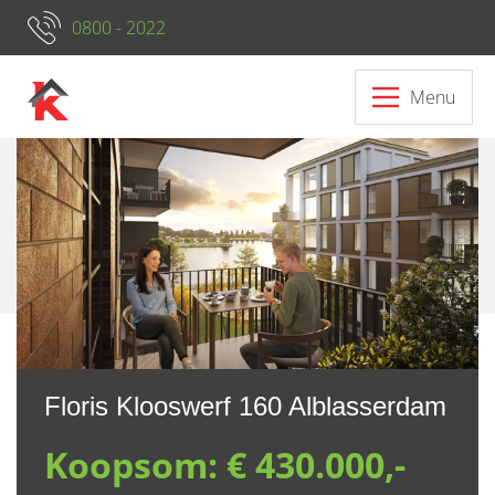
0800 - 2022
Menu
Neem contact op met ons
Floris Klooswerf 160 Alblasserdam
Koopsom:
€ 430.000,-