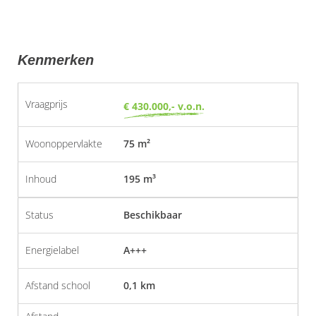
Kenmerken
Vraagprijs
€ 430.000,- v.o.n.
Woonoppervlakte
75 m²
Inhoud
195 m³
Status
Beschikbaar
Energielabel
A+++
Afstand school
0,1 km